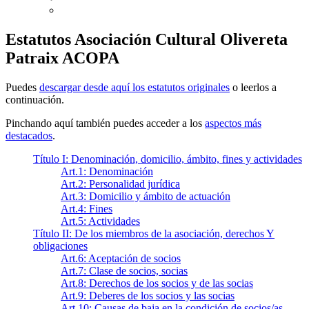
Estatutos Asociación Cultural Olivereta
Patraix ACOPA
Puedes
descargar desde aquí los estatutos originales
o leerlos a
continuación.
Pinchando aquí también puedes acceder a los
aspectos más
destacados
.
Título I: Denominación, domicilio, ámbito, fines y actividades
Art.1: Denominación
Art.2: Personalidad jurídica
Art.3: Domicilio y ámbito de actuación
Art.4: Fines
Art.5: Actividades
Título II: De los miembros de la asociación, derechos Y
obligaciones
Art.6: Aceptación de socios
Art.7: Clase de socios, socias
Art.8: Derechos de los socios y de las socias
Art.9: Deberes de los socios y las socias
Art.10: Causas de baja en la condición de socios/as