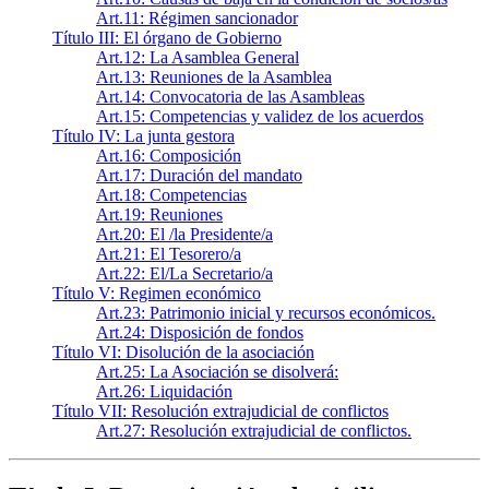
Art.11: Régimen sancionador
Título III: El órgano de Gobierno
Art.12: La Asamblea General
Art.13: Reuniones de la Asamblea
Art.14: Convocatoria de las Asambleas
Art.15: Competencias y validez de los acuerdos
Título IV: La junta gestora
Art.16: Composición
Art.17: Duración del mandato
Art.18: Competencias
Art.19: Reuniones
Art.20: El /la Presidente/a
Art.21: El Tesorero/a
Art.22: El/La Secretario/a
Título V: Regimen económico
Art.23: Patrimonio inicial y recursos económicos.
Art.24: Disposición de fondos
Título VI: Disolución de la asociación
Art.25: La Asociación se disolverá:
Art.26: Liquidación
Título VII: Resolución extrajudicial de conflictos
Art.27: Resolución extrajudicial de conflictos.